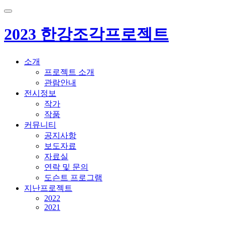
2023 한강조각프로젝트
소개
프로젝트 소개
관람안내
전시정보
작가
작품
커뮤니티
공지사항
보도자료
자료실
연락 및 문의
도슨트 프로그램
지난프로젝트
2022
2021