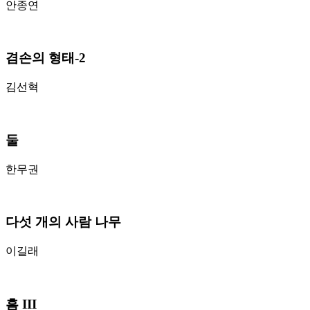
안종연
겸손의 형태-2
김선혁
둘
한무권
다섯 개의 사람 나무
이길래
흠 III