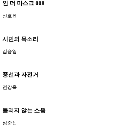
인 더 마스크 008
신호윤
시민의 목소리
김승영
풍선과 자전거
전강옥
들리지 않는 소음
심준섭