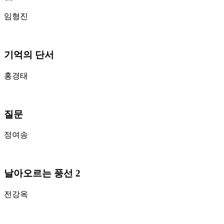
임형진
기억의 단서
홍경태
질문
정여송
날아오르는 풍선 2
전강옥